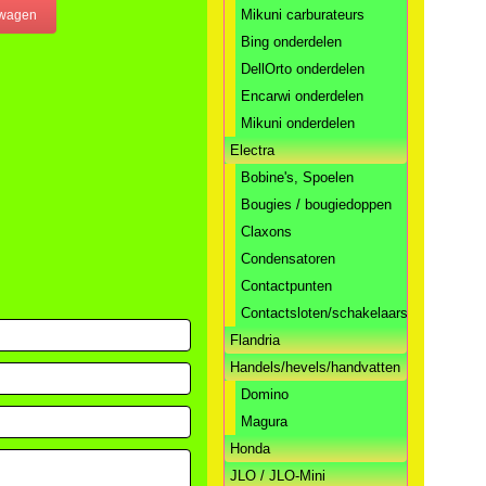
Mikuni carburateurs
Bing onderdelen
DellOrto onderdelen
Encarwi onderdelen
Mikuni onderdelen
Electra
Bobine's, Spoelen
Bougies / bougiedoppen
Claxons
Condensatoren
Contactpunten
Contactsloten/schakelaars
Flandria
Handels/hevels/handvatten
Domino
Magura
Honda
JLO / JLO-Mini