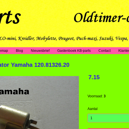
temap
Blog
Nieuwsbrief
Gastenboek KB-parts
Contact
Klante
tor Yamaha 120.81326.20
7.15
Voorraad:
3
Aantal