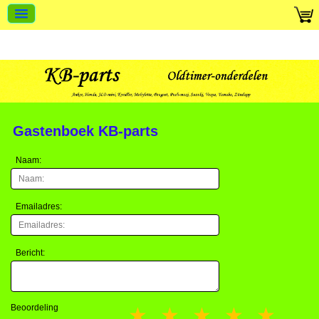
Gastenboek KB-parts
Naam:
Emailadres:
Bericht:
Beoordeling
1 star
2 stars
3 stars
4 stars
5 st