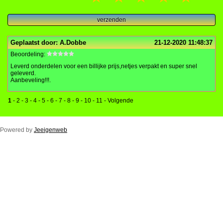
verzenden
Geplaatst door:
A.Dobbe
21-12-2020 11:48:37
Beoordeling:
Leverd onderdelen voor een billijke prijs,netjes verpakt en super snel
geleverd.
Aanbeveling!!!.
1
-
2
-
3
-
4
-
5
-
6
-
7
-
8
-
9
-
10
-
11
-
Volgende
Powered by
Jeeigenweb
NIEUW in de webshop
SUPER AANBIEDINGEN
Aandrijfsnaren
Anker Laura
Banden
Benzinekranen