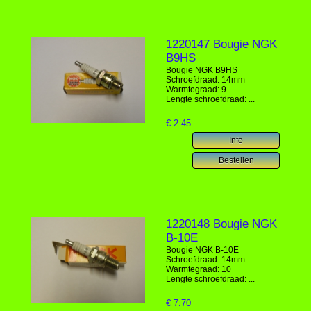
1220147 Bougie NGK
B9HS
Bougie NGK B9HS
Schroefdraad: 14mm
Warmtegraad: 9
Lengte schroefdraad: ...
€
2.45
1220148 Bougie NGK
B-10E
Bougie NGK B-10E
Schroefdraad: 14mm
Warmtegraad: 10
Lengte schroefdraad: ...
€
7.70