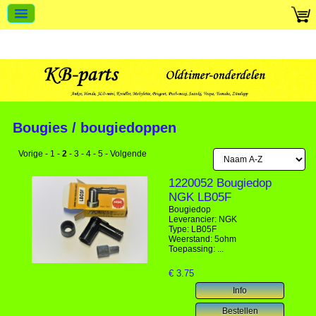
Bougies / bougiedoppen
Vorige
-
1
-
2
-
3
-
4
-
5
-
Volgende
1220052 Bougiedop
NGK LB05F
Bougiedop
Leverancier: NGK
Type: LB05F
Weerstand: 5ohm
Toepassing: ...
€
3.75