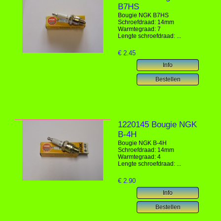
B7HS
Bougie NGK B7HS
Schroefdraad: 14mm
Warmtegraad: 7
Lengte schroefdraad: ...
€
2.45
1220145 Bougie NGK
B-4H
Bougie NGK B-4H
Schroefdraad: 14mm
Warmtegraad: 4
Lengte schroefdraad: ...
€
2.90