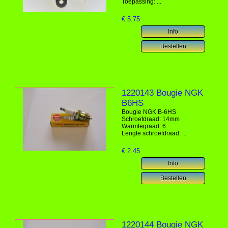
Toepassing: ...
€
5.75
1220143 Bougie NGK
B6HS
Bougie NGK B-6HS
Schroefdraad: 14mm
Warmtegraad: 6
Lengte schroefdraad: ...
€
2.45
1220144 Bougie NGK