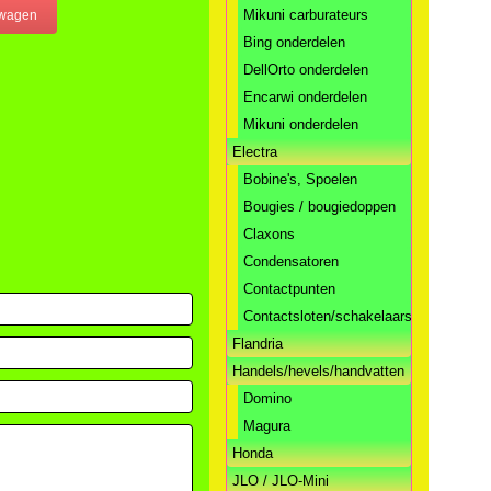
Mikuni carburateurs
Bing onderdelen
DellOrto onderdelen
Encarwi onderdelen
Mikuni onderdelen
Electra
Bobine's, Spoelen
Bougies / bougiedoppen
Claxons
Condensatoren
Contactpunten
Contactsloten/schakelaars
Flandria
Handels/hevels/handvatten
Domino
Magura
Honda
JLO / JLO-Mini