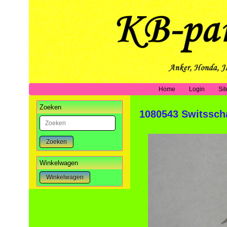
Home
Login
Si
Zoeken
1080543 Switsscha
Zoeken
Winkelwagen