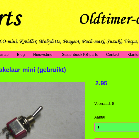
temap
Blog
Nieuwsbrief
Gastenboek KB-parts
Contact
Klante
kelaar mini (gebruikt)
2.95
Voorraad:
6
Aantal