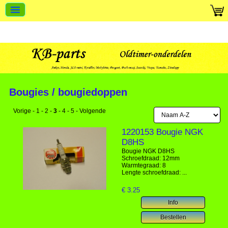
Bougies / bougiedoppen
Vorige
-
1
-
2
-
3
-
4
-
5
-
Volgende
1220153 Bougie NGK
D8HS
Bougie NGK D8HS
Schroefdraad: 12mm
Warmtegraad: 8
Lengte schroefdraad: ...
€
3.25