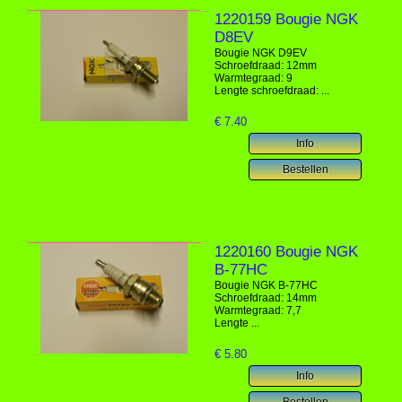
1220159 Bougie NGK
D8EV
Bougie NGK D9EV
Schroefdraad: 12mm
Warmtegraad: 9
Lengte schroefdraad: ...
€
7.40
1220160 Bougie NGK
B-77HC
Bougie NGK B-77HC
Schroefdraad: 14mm
Warmtegraad: 7,7
Lengte ...
€
5.80