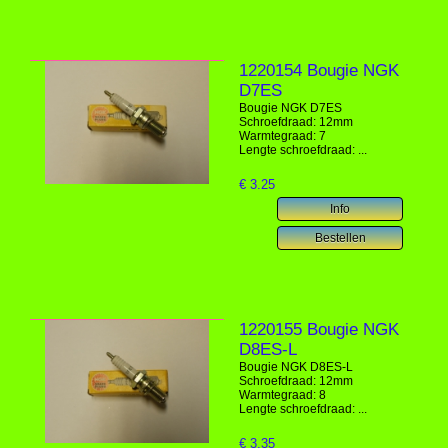
1220154 Bougie NGK
D7ES
Bougie NGK D7ES
Schroefdraad: 12mm
Warmtegraad: 7
Lengte schroefdraad: ...
€
3.25
1220155 Bougie NGK
D8ES-L
Bougie NGK D8ES-L
Schroefdraad: 12mm
Warmtegraad: 8
Lengte schroefdraad: ...
€
3.35